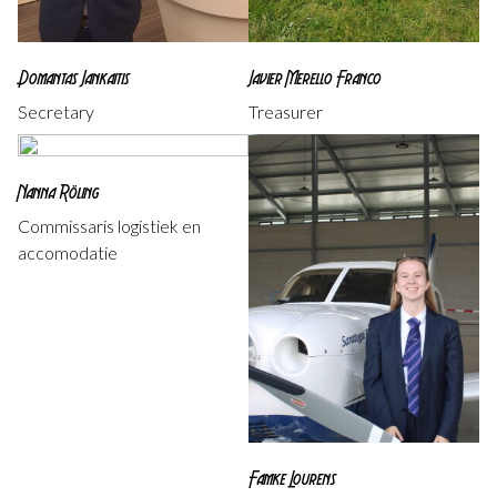
Domantas Jankaitis
Javier Merello Franco
Secretary
Treasurer
Nanna Röling
Commissaris logistiek en
accomodatie
Famke Lourens