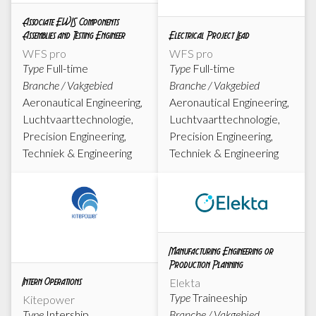
Associate EWIS Components
Assemblies and Testing Engineer
Electrical Project Lead
WFS pro
WFS pro
Type
Full-time
Type
Full-time
Branche / Vakgebied
Branche / Vakgebied
Aeronautical Engineering,
Aeronautical Engineering,
Luchtvaarttechnologie,
Luchtvaarttechnologie,
Precision Engineering,
Precision Engineering,
Techniek & Engineering
Techniek & Engineering
Manufacturing Engineering or
Production Planning
Intern Operations
Elekta
Type
Traineeship
Kitepower
Type
Intership
Branche / Vakgebied