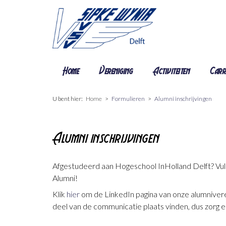
Home
Vereniging
Activiteiten
Carr
U bent hier:
Home
Formulieren
Alumni inschrijvingen
Alumni inschrijvingen
Afgestudeerd aan Hogeschool InHolland Delft? Vul d
Alumni!
Klik
hier
om de LinkedIn pagina van onze alumniveren
deel van de communicatie plaats vinden, dus zorg 