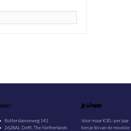
ontact
Lid Worden
Rotterdamseweg 141
Voor maar €30.- per jaar
2628AL Delft, The Netherlands
ben je lid van de mooiste