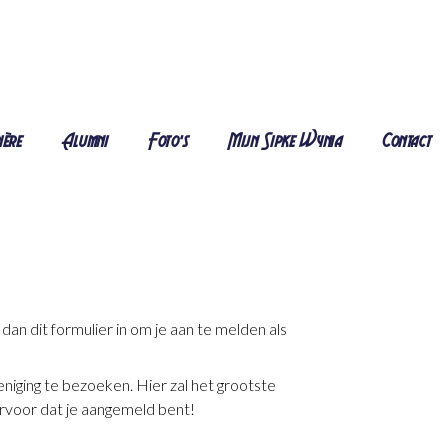
ière
Alumni
Foto's
Mijn Sipke Wynia
Contact
an dit formulier in om je aan te melden als
iging te bezoeken. Hier zal het grootste
ervoor dat je aangemeld bent!