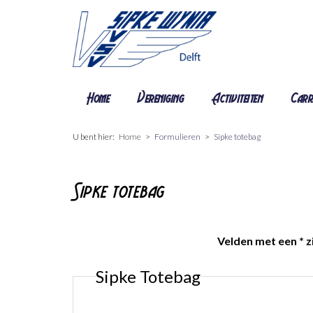
Home
Vereniging
Activiteiten
Carr
U bent hier:
Home
Formulieren
Sipke totebag
Sipke totebag
Velden met een * zi
Sipke Totebag