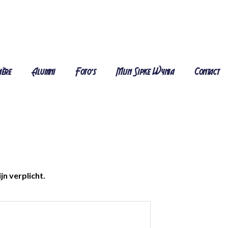
ière
Alumni
Foto's
Mijn Sipke Wynia
Contact
jn verplicht.