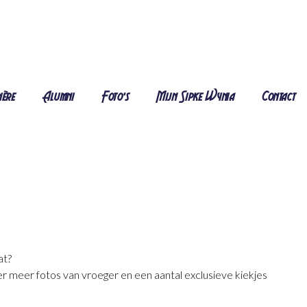
ière
Alumni
Foto's
Mijn Sipke Wynia
Contact
at?
r meer fotos van vroeger en een aantal exclusieve kiekjes